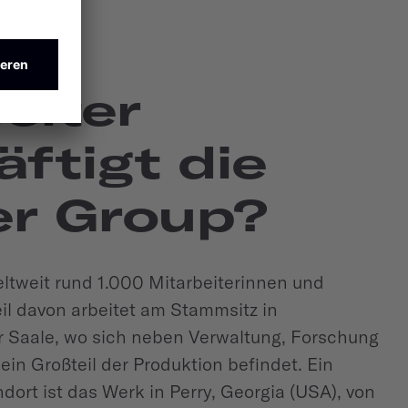
ele
eiter
ftigt die
er Group?
eltweit rund 1.000 Mitarbeiterinnen und
eil davon arbeitet am Stammsitz in
 Saale, wo sich neben Verwaltung, Forschung
in Großteil der Produktion befindet. Ein
dort ist das Werk in Perry, Georgia (USA), von