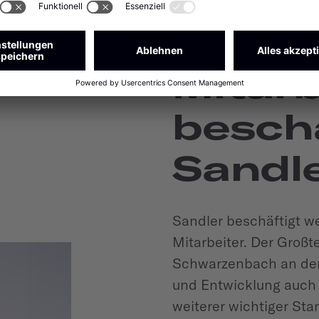
Wie vi
Mitarb
beschä
Sandl
Sandler beschäftigt w
Mitarbeiter. Der Großt
Schwarzenbach an der
und Entwicklung auch e
weiterer wichtiger Stan