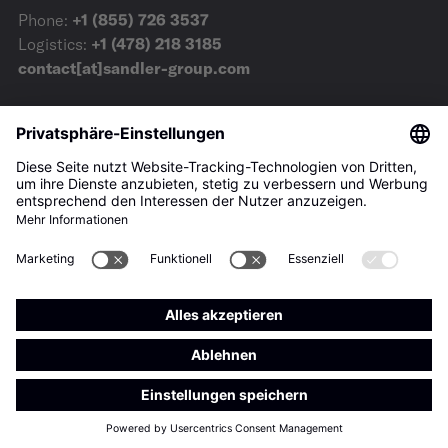
Phone:
+1 (855) 726 3537
Logistics:
+1 (478) 218 3185
contact[at]sandler-group.com
AGB
Impressum
Datenschutz
Downloads
Presse
Privatsphäre-Einstellungen
© 2023 Sandler AG – All rights reserved.