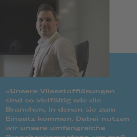
»Unsere Vliesstoff­­­­lösungen
sind so viel­fäl­tig wie die
Branchen, in denen sie zum
Einsatz kommen. Dabei nutzen
wir unsere umfang­­­­reiche