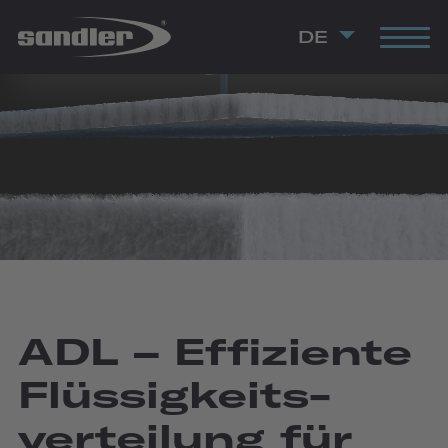
DE
ADL – Effiziente
Flüssig­keits­
verteilung für