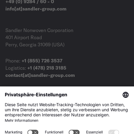
+49 (0) 9284 / 60 - 0
info[at]sandler-group.com
Sandler Nonwoven Corporation
401 Airport Road
Perry, Georgia 31069 (USA)
Phone:
+1 (855) 726 3537
Logistics:
+1 (478) 218 3185
contact[at]sandler-group.com
AGB
Impressum
Datenschutz
Downloads
Presse